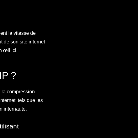
nt la vitesse de
 de son site internet
un œil
ici
.
P ?
i la compression
nternet, tels que les
n internaute.
ilisant