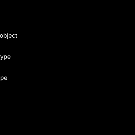
object
type
ype