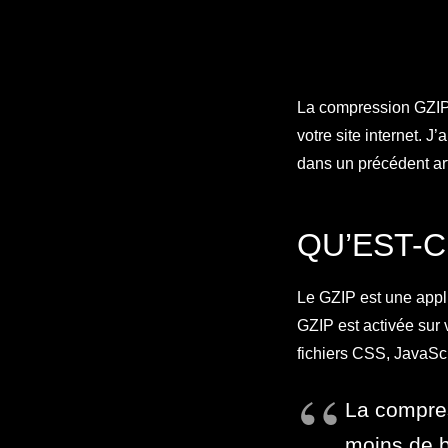
La compression GZIP 
votre site internet. J’
dans un précédent arti
QU’EST-C
Le GZIP est une appl
GZIP est activée sur v
fichiers CSS, JavaScr
La compres
moins de b