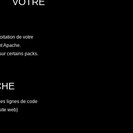
R VOTRE
oitation de votre
nt Apache.
ur certains packs.
CHE
 les lignes de code
site web)