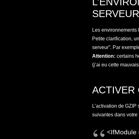
L’ENVI
SERVEUR
Les environnements l
Petite clarification,
serveur”. Par exempl
Attention:
certains h
(j’ai eu cette mauva
ACTIVER
L’activation de GZIP s
suivantes dans votre 
<IfModule